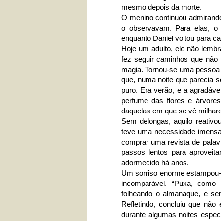
mesmo depois da morte.
O menino continuou admirand
o observavam. Para elas, o 
enquanto Daniel voltou para ca
Hoje um adulto, ele não lembr
fez seguir caminhos que não 
magia. Tornou-se uma pessoa s
que, numa noite que parecia se
puro. Era verão, e a agradáve
perfume das flores e árvore
daquelas em que se vê milhare
Sem delongas, aquilo reativ
teve uma necessidade imensa 
comprar uma revista de palav
passos lentos para aproveit
adormecido há anos.
Um sorriso enorme estampou-s
incomparável. “Puxa, como 
folheando o almanaque, e sen
Refletindo, concluiu que não
durante algumas noites espec