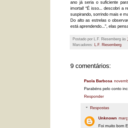
ano já seria o suficiente p
imortal! “É isso... descobri a r
suspirando, sorrindo mais e ma
Do alto as estrelas o observ
está aprendendo...”, elas pens
Postado por
L.F. Riesemberg
às
Marcadores:
L.F. Riesemberg
9 comentários:
Paola Barbosa
novemb
Parabéns pelo conto inc
Responder
Respostas
Unknown
març
Foi muito bom E