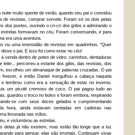
a noite muito quente de verão, quando seu pai o convidou
a de revistas, comprar sorvete. Foram só os dois pelas
es dos postes, ouvindo o cri-cri dos grilos e admirando o
as estrelas formavam no céu. Foram conversando, e para
na era uma aventura.
o viu uma imensidão de revistas em quadrinhos. “Quer
disse o pai. E isso foi como estar no céu!
 à venda dentro de potes de vidro: carrinhos, dentaduras
leite... percorreu a estante dos gibis, das revistas, dos
r fim, escolheu um almanaque de palavras cruzadas. O pai
 freezer, e então Daniel mergulhou a cabeça naquela
s, e lembrou como era a sensação de estar no inverno.
uis um picolé cremoso de coco. O pai pagou tudo ao
as, guardou o troco no bolso e foram embora, respirando
iciando-se com seus doces gelados e cumprimentando
la hora, ainda estavam sentadas em cadeiras nas
uma limonada nas mãos.
u, e vislumbrou as estrelas.
as delas já não existem, mas estão tão longe que a luz
arando para pensar, elas são imortais. Continuam vivas