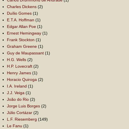
Charles Dickens
(2)
Duílio Gomes
(1)
E.T.A. Hoffman
(1)
Edgar Allan Poe
(1)
Ernest Hemingway
(1)
Frank Stockton
(1)
Graham Greene
(1)
Guy de Maupassant
(1)
H.G. Wells
(2)
H.P. Lovecraft
(2)
Henry James
(1)
Horacio Quiroga
(2)
I.A. Ireland
(1)
J.J. Veiga
(1)
João do Rio
(2)
Jorge Luis Borges
(2)
Júlio Cortázar
(2)
L.F. Riesemberg
(149)
Le Fanu
(1)