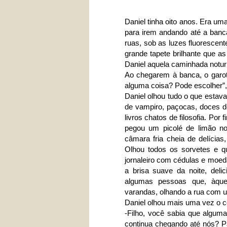
Daniel tinha oito anos. Era um
para irem andando até a banc
ruas, sob as luzes fluorescent
grande tapete brilhante que 
Daniel aquela caminhada notur
Ao chegarem à banca, o garot
alguma coisa? Pode escolher”, 
Daniel olhou tudo o que estava
de vampiro, paçocas, doces de 
livros chatos de filosofia. Po
pegou um picolé de limão no
câmara fria cheia de delícia
Olhou todos os sorvetes e q
jornaleiro com cédulas e moed
a brisa suave da noite, del
algumas pessoas que, àque
varandas, olhando a rua com 
Daniel olhou mais uma vez o cé
-Filho, você sabia que algum
continua chegando até nós? P