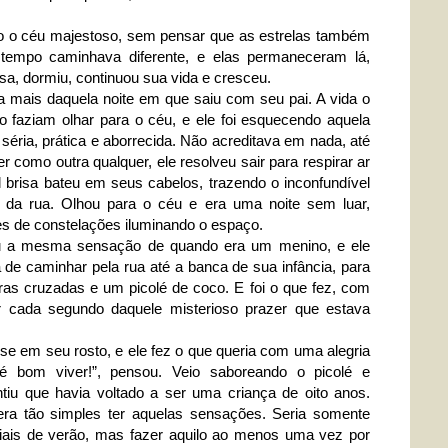
o o céu majestoso, sem pensar que as estrelas também
tempo caminhava diferente, e elas permaneceram lá,
sa, dormiu, continuou sua vida e cresceu.
a mais daquela noite em que saiu com seu pai. A vida o
o faziam olhar para o céu, e ele foi esquecendo aquela
éria, prática e aborrecida. Não acreditava em nada, até
r como outra qualquer, ele resolveu sair para respirar ar
l brisa bateu em seus cabelos, trazendo o inconfundível
s da rua. Olhou para o céu e era uma noite sem luar,
s de constelações iluminando o espaço.
ou a mesma sensação de quando era um menino, e ele
de caminhar pela rua até a banca de sua infância, para
ras cruzadas e um picolé de coco. E foi o que fez, com
ar cada segundo daquele misterioso prazer que estava
e em seu rosto, e ele fez o que queria com uma alegria
é bom viver!”, pensou. Veio saboreando o picolé e
tiu que havia voltado a ser uma criança de oito anos.
 era tão simples ter aquelas sensações. Seria somente
iais de verão, mas fazer aquilo ao menos uma vez por