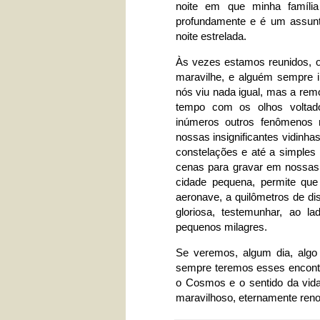
noite em que minha família
profundamente e é um assun
noite estrelada.
Às vezes estamos reunidos, o
maravilhe, e alguém sempre 
nós viu nada igual, mas a rem
tempo com os olhos voltad
inúmeros outros fenômenos m
nossas insignificantes vidinha
constelações e até a simple
cenas para gravar em nossas 
cidade pequena, permite qu
aeronave, a quilômetros de d
gloriosa, testemunhar, ao 
pequenos milagres.
Se veremos, algum dia, algo
sempre teremos esses encontr
o Cosmos e o sentido da vida
maravilhoso, eternamente reno