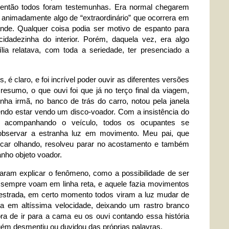
, então todos foram testemunhas. Era normal chegarem
nimadamente algo de “extraordinário” que ocorrera em
rande. Qualquer coisa podia ser motivo de espanto para
dadezinha do interior. Porém, daquela vez, era algo
lia relatava, com toda a seriedade, ter presenciado a
, é claro, e foi incrível poder ouvir as diferentes versões
esumo, o que ouvi foi que já no terço final da viagem,
nha irmã, no banco de trás do carro, notou pela janela
endo estar vendo um disco-voador. Com a insistência do
va acompanhando o veículo, todos os ocupantes se
observar a estranha luz em movimento. Meu pai, que
a ficar olhando, resolveu parar no acostamento e também
anho objeto voador.
ntaram explicar o fenômeno, como a possibilidade de ser
s sempre voam em linha reta, e aquele fazia movimentos
 estrada, em certo momento todos viram a luz mudar de
ta em altíssima velocidade, deixando um rastro branco
ora de ir para a cama eu os ouvi contando essa história
uém desmentiu ou duvidou das próprias palavras.