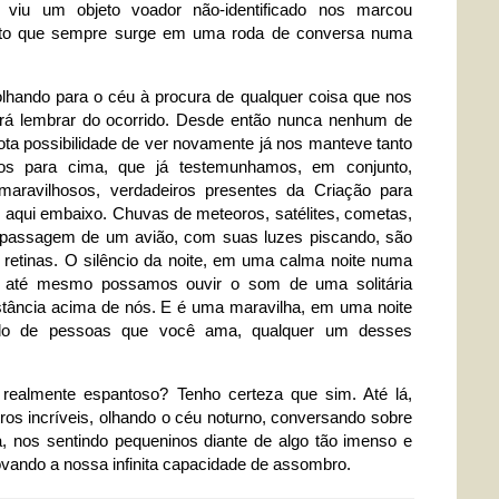
 viu um objeto voador não-identificado nos marcou
to que sempre surge em uma roda de conversa numa
lhando para o céu à procura de qualquer coisa que nos
irá lembrar do ocorrido. Desde então nunca nenhum de
ota possibilidade de ver novamente já nos manteve tanto
os para cima, que já testemunhamos, em conjunto,
aravilhosos, verdadeiros presentes da Criação para
s aqui embaixo. Chuvas de meteoros, satélites, cometas,
s passagem de um avião, com suas luzes piscando, são
retinas. O silêncio da noite, em uma calma noite numa
e até mesmo possamos ouvir o som de uma solitária
istância acima de nós. E é uma maravilha, em uma noite
lado de pessoas que você ama, qualquer um desses
 realmente espantoso? Tenho certeza que sim. Até lá,
os incríveis, olhando o céu noturno, conversando sobre
, nos sentindo pequeninos diante de algo tão imenso e
vando a nossa infinita capacidade de assombro.