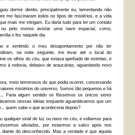
uiu dormir direito, principalmente eu, lamentando não
re me fascinaram todos os tipos de mistérios, e a vida
ue mais me intrigam. Eu daria tudo para ter um contato
, ou pelo menos avistar uma nave espacial, como,
mília o fez naquele dia.
ho e sentindo o meu desapontamento por não ter
idiram, na noite seguinte, me levar até o local do
ar os olhos do céu, que estava apinhado de estrelas, e
 à rodovia, debaixo de araucárias, aguardando novo
ora, meio temerosos do que podia ocorrer, conversando
maiores mistérios do universo. Somos tão pequenos e há
s... Faria algum sentido se fôssemos os únicos seres
ensávamos nessas ideias enquanto aguardávamos que um
e... quem sabe o que aconteceria depois?
 qualquer sinal de luz ou nave no céu, e voltamos para
ivéssemos aliviados, por estarmos a salvo após nos
o diante do desconhecido. Mas a verdade é que aquela