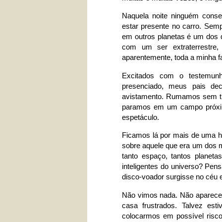
Naquela noite ninguém conseg
estar presente no carro. Semp
em outros planetas é um dos q
com um ser extraterrestre
aparentemente, toda a minha fa
Excitados com o testemun
presenciado, meus pais dec
avistamento. Rumamos sem tir
paramos em um campo próximo
espetáculo.
Ficamos lá por mais de uma h
sobre aquele que era um dos 
tanto espaço, tantos planeta
inteligentes do universo? P
disco-voador surgisse no céu 
Não vimos nada. Não apareceu
casa frustrados. Talvez est
colocarmos em possível risc