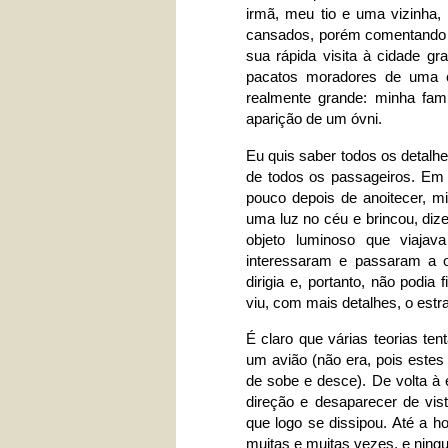
irmã, meu tio e uma vizinha
cansados, porém comentando a
sua rápida visita à cidade g
pacatos moradores de uma ci
realmente grande: minha famí
aparição de um óvni.
Eu quis saber todos os detalhes
de todos os passageiros. Em r
pouco depois de anoitecer, mi
uma luz no céu e brincou, diz
objeto luminoso que viaja
interessaram e passaram a 
dirigia e, portanto, não podi
viu, com mais detalhes, o estr
É claro que várias teorias te
um avião (não era, pois este
de sobe e desce). De volta à
direção e desaparecer de vis
que logo se dissipou. Até a h
muitas e muitas vezes, e ning