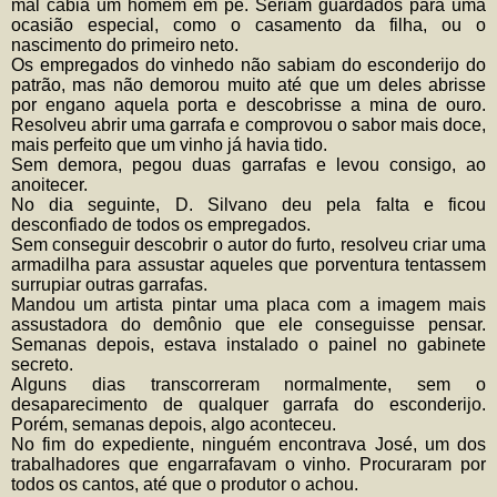
mal cabia um homem em pé. Seriam guardados para uma
ocasião especial, como o casamento da filha, ou o
nascimento do primeiro neto.
Os empregados do vinhedo não sabiam do esconderijo do
patrão, mas não demorou muito até que um deles abrisse
por engano aquela porta e descobrisse a mina de ouro.
Resolveu abrir uma garrafa e comprovou o sabor mais doce,
mais perfeito que um vinho já havia tido.
Sem demora, pegou duas garrafas e levou consigo, ao
anoitecer.
No dia seguinte, D. Silvano deu pela falta e ficou
desconfiado de todos os empregados.
Sem conseguir descobrir o autor do furto, resolveu criar uma
armadilha para assustar aqueles que porventura tentassem
surrupiar outras garrafas.
Mandou um artista pintar uma placa com a imagem mais
assustadora do demônio que ele conseguisse pensar.
Semanas depois, estava instalado o painel no gabinete
secreto.
Alguns dias transcorreram normalmente, sem o
desaparecimento de qualquer garrafa do esconderijo.
Porém, semanas depois, algo aconteceu.
No fim do expediente, ninguém encontrava José, um dos
trabalhadores que engarrafavam o vinho. Procuraram por
todos os cantos, até que o produtor o achou.