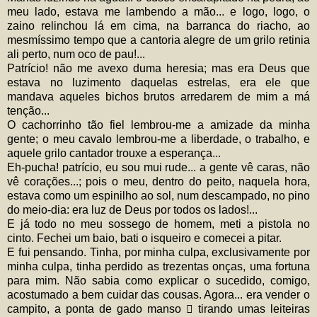
meu lado, estava me lambendo a mão... e logo, logo, o
zaino relinchou lá em cima, na barranca do riacho, ao
mesmíssimo tempo que a cantoria alegre de um grilo retinia
ali perto, num oco de pau!...
Patrício! não me avexo duma heresia; mas era Deus que
estava no luzimento daquelas estrelas, era ele que
mandava aqueles bichos brutos arredarem de mim a má
tenção...
O cachorrinho tão fiel lembrou-me a amizade da minha
gente; o meu cavalo lembrou-me a liberdade, o trabalho, e
aquele grilo cantador trouxe a esperança...
Eh-pucha! patrício, eu sou mui rude... a gente vê caras, não
vê corações...; pois o meu, dentro do peito, naquela hora,
estava como um espinilho ao sol, num descampado, no pino
do meio-dia: era luz de Deus por todos os lados!...
E já todo no meu sossego de homem, meti a pistola no
cinto. Fechei um baio, bati o isqueiro e comecei a pitar.
E fui pensando. Tinha, por minha culpa, exclusivamente por
minha culpa, tinha perdido as trezentas onças, uma fortuna
para mim. Não sabia como explicar o sucedido, comigo,
acostumado a bem cuidar das cousas. Agora... era vender o
campito, a ponta de gado manso  tirando umas leiteiras