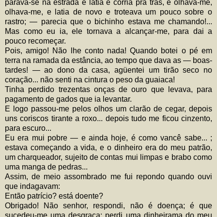
parava-se na estrada e latia e corria pra trás, e olhava-me,
olhava-me, e latia de novo e troteava um pouco sobre o
rastro; — parecia que o bichinho estava me chamando!...
Mas como eu ia, ele tornava a alcançar-me, para dai a
pouco recomeçar.
Pois, amigo! Não lhe conto nada! Quando botei o pé em
terra na ramada da estância, ao tempo que dava as — boas-
tardes! — ao dono da casa, agüentei um tirão seco no
coração... não senti na cintura o peso da guaiaca!
Tinha perdido trezentas onças de ouro que levava, para
pagamento de gados que ia levantar.
E logo passou-me pelos olhos um clarão de cegar, depois
uns coriscos tirante a roxo... depois tudo me ficou cinzento,
para escuro...
Eu era mui pobre — e ainda hoje, é como vancê sabe... ;
estava começando a vida, e o dinheiro era do meu patrão,
um charqueador, sujeito de contas mui limpas e brabo como
uma manga de pedras...
Assim, de meio assombrado me fui repondo quando ouvi
que indagavam:
Então patrício? está doente?
Obrigado! Não senhor, respondi, não é doença; é que
sucedeu-me uma desgraça: perdi uma dinheirama do meu