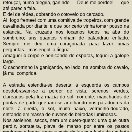
retouçar, numa alegria, ganindo — Deus me perdoe! — que
até parecia fala.
E dei de rédea, dobrando o cotovelo do cercado.
Ali logo frenteei com uma comitiva de tropeiros, com grande
cavalhada por diante, e que por certo vinha tomar pouso na
estância. Na cruzada nos tocamos todos na aba do
sombreiro; uns quantos vinham de balandrau enfiado.
Sempre me deu uma coraçonada para fazer umas
perguntas... mas engoli a língua.
Amaguei o corpo e penicando de esporas, toquei a galope
largo.
O cachorrinho ia ganiçando, ao lado, na sombra do cavalo,
já mui comprida.
A estrada estendia-se deserta; à esquerda os campos
desdobravam-se a perder de vista, serenos, verdes,
clareados pela luz macia do sol morrente, manchados de
pontas de gado que iam se arrolhando nos paradouros da
noite; à direita, o sol, muito baixo, vermelho-dourado,
entrando em massa de nuvens de beiradas luminosas.
Nos atoleiros, secos, nem um quero-quero: uma que outra
perdiz, sorrateira, piava de manso por entre os pastos