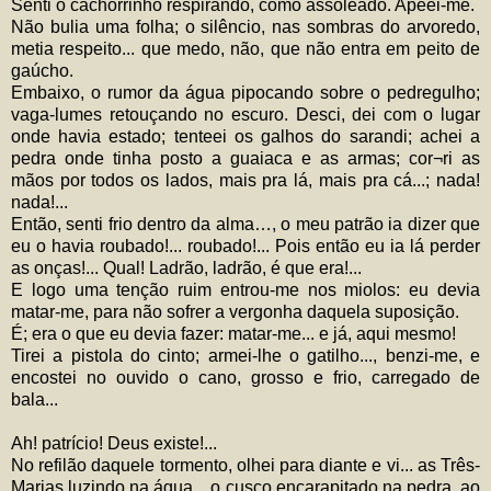
Senti o cachorrinho respirando, como assoleado. Apeei-me.
Não bulia uma folha; o silêncio, nas sombras do arvoredo,
metia respeito... que medo, não, que não entra em peito de
gaúcho.
Embaixo, o rumor da água pipocando sobre o pedregulho;
vaga-lumes retouçando no escuro. Desci, dei com o lugar
onde havia estado; tenteei os galhos do sarandi; achei a
pedra onde tinha posto a guaiaca e as armas; cor¬ri as
mãos por todos os lados, mais pra lá, mais pra cá...; nada!
nada!...
Então, senti frio dentro da alma…, o meu patrão ia dizer que
eu o havia roubado!... roubado!... Pois então eu ia lá perder
as onças!... Qual! Ladrão, ladrão, é que era!...
E logo uma tenção ruim entrou-me nos miolos: eu devia
matar-me, para não sofrer a vergonha daquela suposição.
É; era o que eu devia fazer: matar-me... e já, aqui mesmo!
Tirei a pistola do cinto; armei-lhe o gatilho..., benzi-me, e
encostei no ouvido o cano, grosso e frio, carregado de
bala...
Ah! patrício! Deus existe!...
No refilão daquele tormento, olhei para diante e vi... as Três-
Marias luzindo na água... o cusco encarapitado na pedra, ao