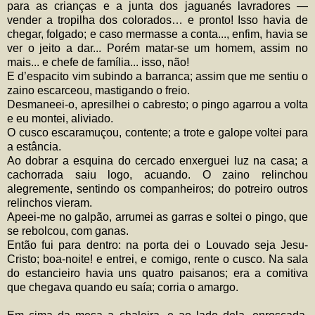
para as crianças e a junta dos jaguanés lavradores —
vender a tropilha dos colorados… e pronto! Isso havia de
chegar, folgado; e caso mermasse a conta..., enfim, havia se
ver o jeito a dar... Porém matar-se um homem, assim no
mais... e chefe de família... isso, não!
E d’espacito vim subindo a barranca; assim que me sentiu o
zaino escarceou, mastigando o freio.
Desmaneei-o, apresilhei o cabresto; o pingo agarrou a volta
e eu montei, aliviado.
O cusco escaramuçou, contente; a trote e galope voltei para
a estância.
Ao dobrar a esquina do cercado enxerguei luz na casa; a
cachorrada saiu logo, acuando. O zaino relinchou
alegremente, sentindo os companheiros; do potreiro outros
relinchos vieram.
Apeei-me no galpão, arrumei as garras e soltei o pingo, que
se rebolcou, com ganas.
Então fui para dentro: na porta dei o Louvado seja Jesu-
Cristo; boa-noite! e entrei, e comigo, rente o cusco. Na sala
do estancieiro havia uns quatro paisanos; era a comitiva
que chegava quando eu saía; corria o amargo.