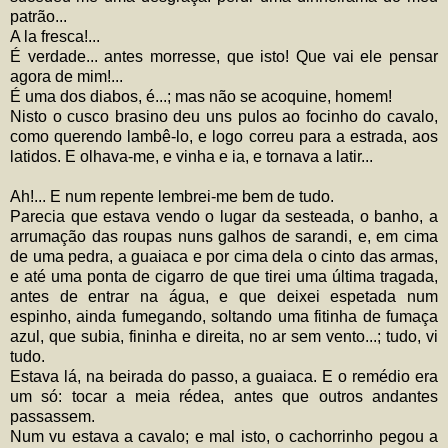
patrão...
A la fresca!...
É verdade... antes morresse, que isto! Que vai ele pensar
agora de mim!...
É uma dos diabos, é...; mas não se acoquine, homem!
Nisto o cusco brasino deu uns pulos ao focinho do cavalo,
como querendo lambê-lo, e logo correu para a estrada, aos
latidos. E olhava-me, e vinha e ia, e tornava a latir...
Ah!... E num repente lembrei-me bem de tudo.
Parecia que estava vendo o lugar da sesteada, o banho, a
arrumação das roupas nuns galhos de sarandi, e, em cima
de uma pedra, a guaiaca e por cima dela o cinto das armas,
e até uma ponta de cigarro de que tirei uma última tragada,
antes de entrar na água, e que deixei espetada num
espinho, ainda fumegando, soltando uma fitinha de fumaça
azul, que subia, fininha e direita, no ar sem vento...; tudo, vi
tudo.
Estava lá, na beirada do passo, a guaiaca. E o remédio era
um só: tocar a meia rédea, antes que outros andantes
passassem.
Num vu estava a cavalo; e mal isto, o cachorrinho pegou a