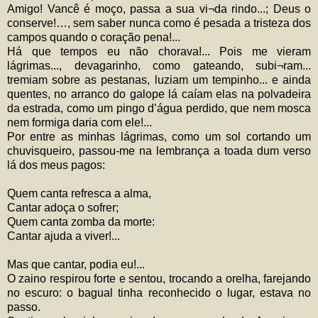
Amigo! Vancê é moço, passa a sua vi¬da rindo...; Deus o
conserve!…, sem saber nunca como é pesada a tristeza dos
campos quando o coração pena!...
Há que tempos eu não chorava!... Pois me vieram
lágrimas..., devagarinho, como gateando, subi¬ram...
tremiam sobre as pestanas, luziam um tempinho... e ainda
quentes, no arranco do galope lá caíam elas na polvadeira
da estrada, como um pingo d’água perdido, que nem mosca
nem formiga daria com ele!...
Por entre as minhas lágrimas, como um sol cortando um
chuvisqueiro, passou-me na lembrança a toada dum verso
lá dos meus pagos:
Quem canta refresca a alma,
Cantar adoça o sofrer;
Quem canta zomba da morte:
Cantar ajuda a viver!...
Mas que cantar, podia eu!...
O zaino respirou forte e sentou, trocando a orelha, farejando
no escuro: o bagual tinha reconhecido o lugar, estava no
passo.