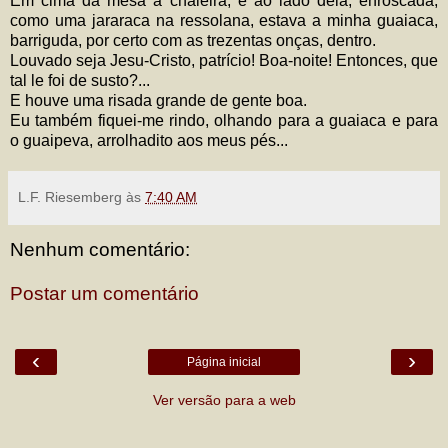
Em cima da mesa a chaleira, e ao lado dela, enroscada,
como uma jararaca na ressolana, estava a minha guaiaca,
barriguda, por certo com as trezentas onças, dentro.
Louvado seja Jesu-Cristo, patrício! Boa-noite! Entonces, que
tal le foi de susto?...
E houve uma risada grande de gente boa.
Eu também fiquei-me rindo, olhando para a guaiaca e para
o guaipeva, arrolhadito aos meus pés...
L.F. Riesemberg
às
7:40 AM
Nenhum comentário:
Postar um comentário
‹
›
Página inicial
Ver versão para a web