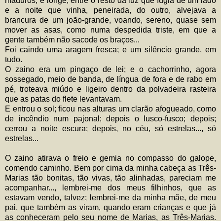
maduros; e longe, entre o resto da luz que fugia de um lado
e a noite que vinha, peneirada, do outro, alvejava a
brancura de um joão-grande, voando, sereno, quase sem
mover as asas, como numa despedida triste, em que a
gente também não sacode os braços...
Foi caindo uma aragem fresca; e um silêncio grande, em
tudo.
O zaino era um pingaço de lei; e o cachorrinho, agora
sossegado, meio de banda, de língua de fora e de rabo em
pé, troteava miúdo e ligeiro dentro da polvadeira rasteira
que as patas do flete levantavam.
E entrou o sol; ficou nas alturas um clarão afogueado, como
de incêndio num pajonal; depois o lusco-fusco; depois;
cerrou a noite escura; depois, no céu, só estrelas..., só
estrelas...
O zaino atirava o freio e gemia no compasso do galope,
comendo caminho. Bem por cima da minha cabeça as Três-
Marias tão bonitas, tão vivas, tão alinhadas, pareciam me
acompanhar..., lembrei-me dos meus filhinhos, que as
estavam vendo, talvez; lembrei-me da minha mãe, de meu
pai, que também as viram, quando eram crianças e que já
as conheceram pelo seu nome de Marias, as Três-Marias.