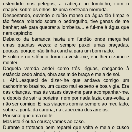
estendido nos pelegos, a cabeça no lombilho, com o
chapéu sobre os olhos, fiz uma sesteada morruda.
Despertando, ouvindo o ruído manso da água tão limpa e
tão fresca rolando sobre o pedregulho, tive ganas de me
banhar; até para quebrar a lombeira… e fui-me à água que
nem capincho!
Debaixo da barranca havia um fundão onde mergulhei
umas quantas vezes; e sempre puxei umas braçadas,
poucas, porque não tinha cancha para um bom nado.
E solito e no silêncio, tornei a vestir-me, encilhei o zaino e
montei.
Daquela vereda andei como três léguas, chegando à
estância cedo ainda, obra assim de braça e meia de sol.
 Ah!…esqueci de dizer-lhe que andava comigo um
cachorrinho brasino, um cusco mui esperto e boa vigia. Era
das crianças, mas às vezes dava-me para acompanhar-me,
e depois de sair a porteira, nem por nada fazia cara-volta, a
não ser comigo. E nas viagens dormia sempre ao meu lado,
sobre a ponta da carona, na cabeceira dos arreios.
Por sinal que uma noite...
Mas isto é outra cousa; vamos ao caso.
Durante a troteada bem reparei que volta e meia o cusco