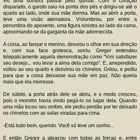
viu uma sombra passar pelo quintal. Com o coração
disparado, o garoto saiu na ponta dos pés e dirigiu-se até o
quarto ao lado, onde sua mãe dormia. Mas ao abrir a porta,
teve uma visão aterradora. Vislumbrou, por entre a
penumbra do aposento, uma figura sinistra ao lado da cama,
aproximando-se da garganta da mãe adormecida.
A coisa, ao farejar o menino, desviou o olhar em sua direção
e, com sua face grotesca, sorriu. Gregor entendeu
telepaticamente aquela demonstração como “Vim satisfazer
seu desejo... vou levar a alma dela comigo”. E, arrependido,
voltou ao seu quarto e desvirou os chinelos. Gritou, e pediu
para que a coisa deixasse sua mãe em paz. Não queria
mais que ela morresse.
De súbito, a porta atrás dele se abriu, e o medo cresceu,
pois o monstro havia vindo pegá-lo no lugar dela. Quando
uma mão tocou seu ombro, ele pediu perdão por ter deixado
os chinelos com as solas viradas para cima.
-Está tudo bem, querido. Você só teve um sonho...
E então Gregor a abraçou com todas as forças e, entre