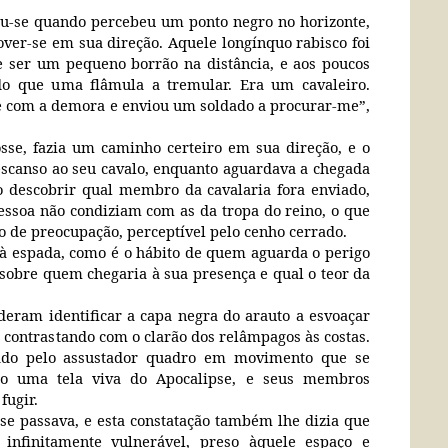
eu-se quando percebeu um ponto negro no horizonte,
over-se em sua direção. Aquele longínquo rabisco foi
 ser um pequeno borrão na distância, e aos poucos
do que uma flâmula a tremular. Era um cavaleiro.
e com a demora e enviou um soldado a procurar-me”,
se, fazia um caminho certeiro em sua direção, e o
scanso ao seu cavalo, enquanto aguardava a chegada
 descobrir qual membro da cavalaria fora enviado,
essoa não condiziam com as da tropa do reino, o que
o de preocupação, perceptível pelo cenho cerrado.
 à espada, como é o hábito de quem aguarda o perigo
sobre quem chegaria à sua presença e qual o teor da
deram identificar a capa negra do arauto a esvoaçar
, contrastando com o clarão dos relâmpagos às costas.
zado pelo assustador quadro em movimento que se
mo uma tela viva do Apocalipse, e seus membros
fugir.
e passava, e esta constatação também lhe dizia que
se infinitamente vulnerável, preso àquele espaço e