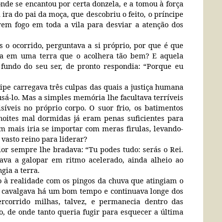
nde se encantou por certa donzela, e a tomou à força
 ira do pai da moça, que descobriu o feito, o príncipe
em fogo em toda a vila para desviar a atenção dos
 o ocorrido, perguntava a si próprio, por que é que
ra em uma terra que o acolhera tão bem? E aquela
fundo do seu ser, de pronto respondia: “Porque eu
ncipe carregava três culpas das quais a justiça humana
sá-lo. Mas a simples memória lhe facultava terríveis
isíveis no próprio corpo. O suor frio, os batimentos
noites mal dormidas já eram penas suficientes para
m mais iria se importar com meras firulas, levando-
 vasto reino para liderar?
ior sempre lhe bradava: “Tu podes tudo: serás o Rei.
uava a galopar em ritmo acelerado, ainda alheio ao
gia a terra.
 à realidade com os pingos da chuva que atingiam o
já cavalgava há um bom tempo e continuava longe dos
percorrido milhas, talvez, e permanecia dentro das
 de onde tanto queria fugir para esquecer a última