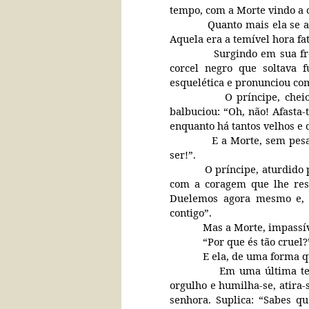
tempo, com a Morte vindo a 
Quanto mais ela se a
Aquela era a temível hora fa
Surgindo em sua fr
corcel negro que soltava 
esquelética e pronunciou co
O príncipe, che
balbuciou: “Oh, não! Afasta
enquanto há tantos velhos e
E a Morte, sem pesa
ser!”.
O príncipe, aturdido 
com a coragem que lhe rest
Duelemos agora mesmo e, s
contigo”.
Mas a Morte, impassív
“Por que és tão cruel
E ela, de uma forma q
Em uma última ten
orgulho e humilha-se, atira-
senhora. Suplica: “Sabes q