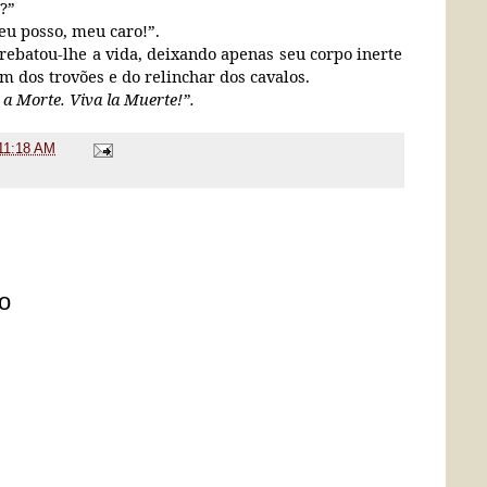
?”
 eu posso, meu caro!”.
arrebatou-lhe a vida, deixando apenas seu corpo inerte
om dos trovões e do relinchar dos cavalos.
 a Morte. Viva la Muerte!”.
11:18 AM
o