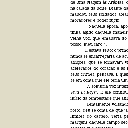
de uma viagem às Arábias, o
na calada da noite. Diante da
mandou seus soldados atear
moradores e poder fugir.
Naquela época, após
tinha agido daquela manei
velha voz, que emanava do 
posso, meu caro!”.
E estava feito: o prí
nunca se encarregaria de acu
aflições, que se tornavam v
acelerados do coração e as 
seus crimes, pensava. E que
se em conta que ele teria um
A sombria voz inter
Viva El Rey!
”. E ele contin
início da tempestade que atin
Lentamente voltando
rosto, deu-se conta de que 
limites do castelo. Teria 
margens daquele campo seco,