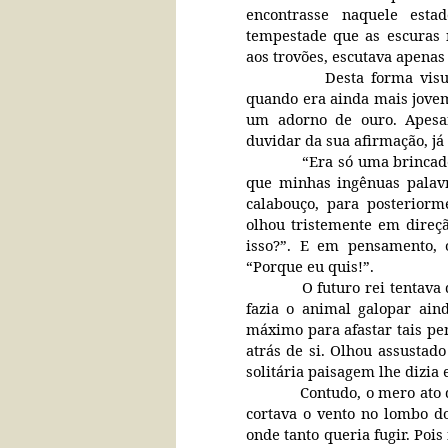
encontrasse naquele est
tempestade que as escuras 
aos trovões, escutava apenas
Desta forma visu
quando era ainda mais jovem
um adorno de ouro. Apesar
duvidar da sua afirmação, já
“Era só uma brincad
que minhas ingênuas palavr
calabouço, para posterior
olhou tristemente em direçã
isso?”. E em pensamento, 
“Porque eu quis!”.
O futuro rei tentava
fazia o animal galopar ain
máximo para afastar tais pe
atrás de si. Olhou assustad
solitária paisagem lhe dizia
Contudo, o mero ato 
cortava o vento no lombo d
onde tanto queria fugir. Poi