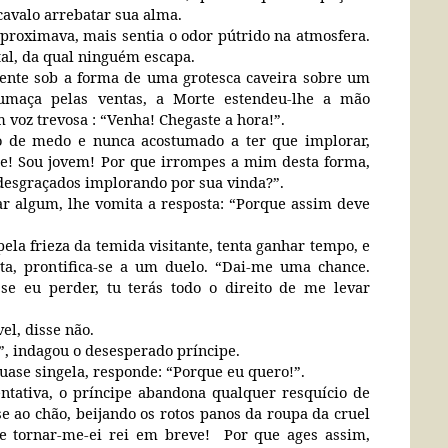
cavalo arrebatar sua alma.
proximava, mais sentia o odor pútrido na atmosfera.
tal, da qual ninguém escapa.
ente sob a forma de uma grotesca caveira sobre um
fumaça pelas ventas, a Morte estendeu-lhe a mão
m voz trevosa
: “Venha! Chegaste a hora!”.
io de medo e nunca acostumado a ter que implorar,
-te! Sou jovem! Por que irrompes a mim desta forma,
 desgraçados implorando por sua vinda?”.
r algum, lhe vomita a resposta: “Porque assim deve
pela frieza da temida visitante, tenta ganhar tempo, e
a, prontifica-se a um duelo. “Dai-me uma chance.
e eu perder, tu terás todo o direito de me levar
el, disse não.
?”, indagou o desesperado príncipe.
uase singela, responde: “Porque eu quero!”.
tativa, o príncipe abandona qualquer resquício de
se ao chão, beijando os rotos panos da roupa da cruel
ue tornar-me-ei rei em breve!
Por que ages assim,