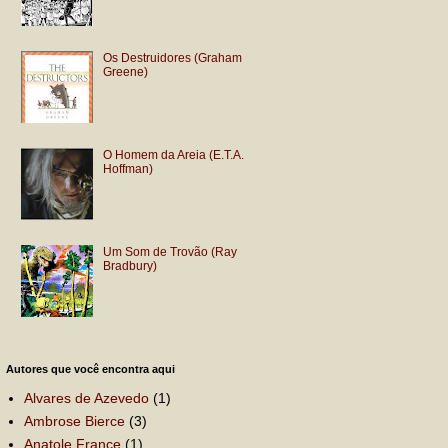
Os Destruidores (Graham
Greene)
O Homem da Areia (E.T.A.
Hoffman)
Um Som de Trovão (Ray
Bradbury)
Autores que você encontra aqui
Alvares de Azevedo
(1)
Ambrose Bierce
(3)
Anatole France
(1)