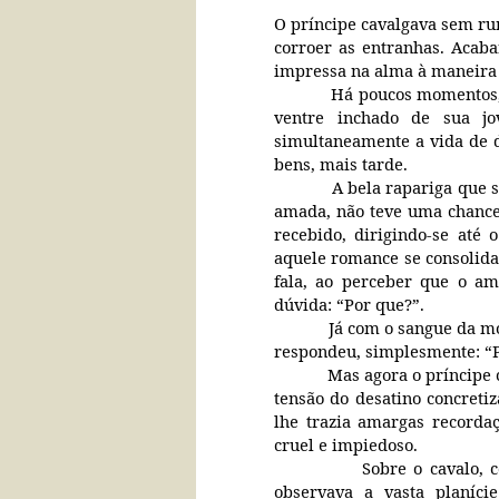
O príncipe cavalgava sem ru
corroer as entranhas. Acaba
impressa na alma à maneira 
Há poucos momentos,
ventre inchado de sua j
simultaneamente a vida de d
bens, mais tarde.
A bela rapariga que s
amada, não teve uma chance
recebido, dirigindo-se até
aquele romance se consolida
fala, ao perceber que o am
dúvida: “Por que?”.
Já com o sangue da mo
respondeu, simplesmente: “P
Mas agora o príncipe 
tensão do desatino concretiz
lhe trazia amargas recorda
cruel e impiedoso.
Sobre o cavalo, 
observava a vasta planíc