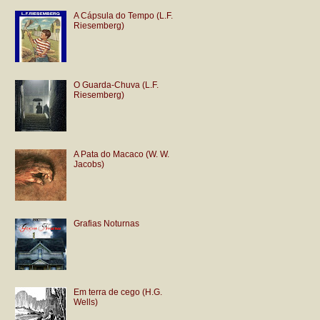
A Cápsula do Tempo (L.F.
Riesemberg)
O Guarda-Chuva (L.F.
Riesemberg)
A Pata do Macaco (W. W.
Jacobs)
Grafias Noturnas
Em terra de cego (H.G.
Wells)