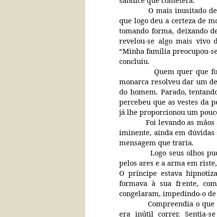
sandice que cometera.
O mais inusitado d
que logo deu a certeza de m
tomando forma, deixando de
revelou-se algo mais vivo 
“Minha família preocupou-s
concluiu.
Quem quer que fos
monarca resolveu dar um de
do homem. Parado, tentando
percebeu que as vestes da p
já lhe proporcionou um pouc
Foi levando as mãos
iminente, ainda em dúvidas 
mensagem que traria.
Logo seus olhos pu
pelos ares e a arma em riste
O príncipe estava hipnoti
formava à sua frente, co
congelaram, impedindo-o de 
Compreendia o que s
era inútil correr. Sentia-