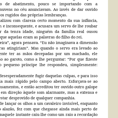
ado de abatimento, pouco se importando com a
nuvens no céu anunciavam. Ao invés de dar ouvido
 os rugidos das próprias lembranças.
alizou com clareza certo momento da sua infância,
 e inconsequente, e acusara um servo de lhe roubar
 da tenra idade, ninguém da família real ousou
 que aquelas eram as palavras do filho do rei.
eira”, agora pensava. “Eu não imaginava a dimensão
as atingiriam”. Mas quando o servo era levado ao
mente ter as mãos decepadas por um machado, ele
o ao garoto, como a lhe perguntar: “Por que fizeste
o pequeno príncipe lhe respondeu, simplesmente:
 desesperadamente fugir daquelas culpas, e para isso
da mais rápido pelo campo aberto. Esforçava-se ao
nsamentos, e então acreditou ter ouvido outro galope
o em direção àquele som alarmante, mas a extensa e
 estar desprovido de qualquer companhia.
de lançar os olhos a um cavaleiro invisível, enquanto
o alazão, fez com que chegasse ainda mais perto de
s naquele instante caiu-lhe como um raio a recordação