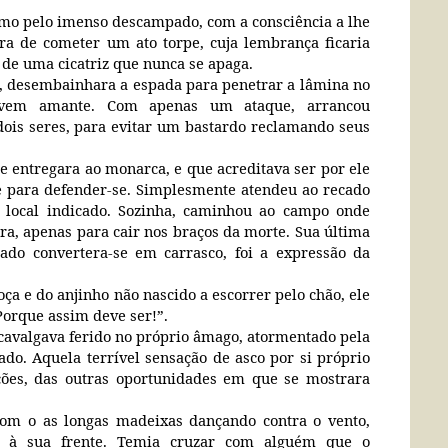
mo pelo imenso descampado, com a consciência a lhe
ra de cometer um ato torpe, cuja lembrança ficaria
de uma cicatriz que nunca se apaga.
 desembainhara a espada para penetrar a lâmina no
ovem amante. Com apenas um ataque, arrancou
ois seres, para evitar um bastardo reclamando seus
e entregara ao monarca, e que acreditava ser por ele
 para defender-se. Simplesmente atendeu ao recado
 o local indicado. Sozinha, caminhou ao campo onde
ra, apenas para cair nos braços da morte. Sua última
ado convertera-se em carrasco, foi a expressão da
ça e do anjinho não nascido a escorrer pelo chão, ele
orque assim deve ser!”.
cavalgava ferido no próprio âmago, atormentado pela
ado. Aquela terrível sensação de asco por si próprio
ções, das outras oportunidades em que se mostrara
com o as longas madeixas dançando contra o vento,
ie à sua frente. Temia cruzar com alguém que o